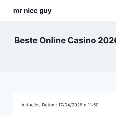
Skip
mr nice guy
to
content
Beste Online Casino 2026
Aktuelles Datum: 17/04/2026 à 11:50