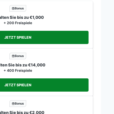
Bonus
lten Sie bis zu €1,000
+ 200 Freispiele
JETZT SPIELEN
Bonus
lten Sie bis zu €14,000
+ 400 Freispiele
JETZT SPIELEN
Bonus
lten Sie bis zu €2,000