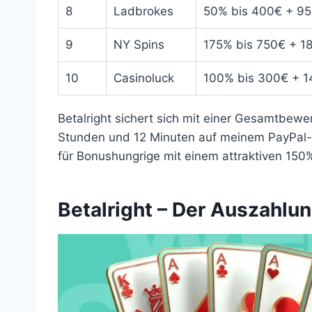
8
Ladbrokes
50% bis 400€ + 95
9
NY Spins
175% bis 750€ + 18
10
Casinoluck
100% bis 300€ + 1
Betalright sichert sich mit einer Gesamtbew
Stunden und 12 Minuten auf meinem PayPal-Ko
für Bonushungrige mit einem attraktiven 150
Betalright – Der Auszahl