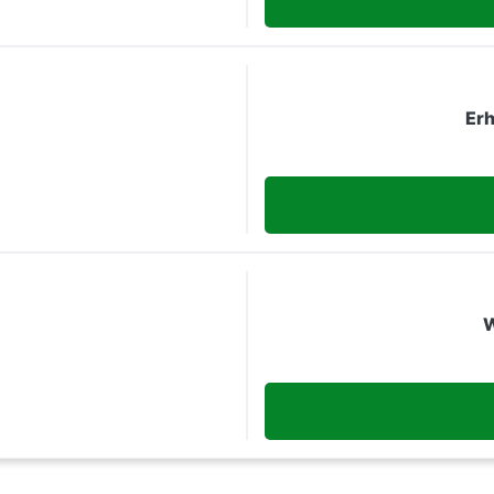
Erh
W