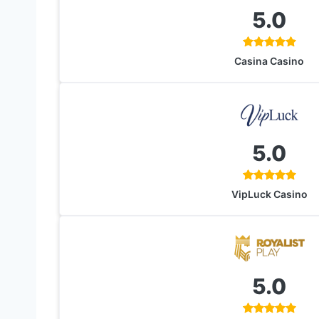
5.0
Casina Casino
5.0
VipLuck Casino
5.0