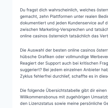
Du fragst dich wahrscheinlich, welches österr
gemacht, zehn Plattformen unter realen Bedin
dokumentiert und jeden Kundenservice auf die 
zwischen Marketing-Versprechen und tatsächli
online casinos österreich tatsächlich das Ver
Die Auswahl der besten online casinos österr
hübsche Grafiken oder vollmundige Werbever
Reagiert der Support auch bei kritischen Fra
suggeriert? Bei jedem einzelnen Anbieter habe
Zyklus fehlerfrei durchlief, schaffte es in die
Die folgende Übersichtstabelle gibt dir einen
Willkommensbonus mit zugehörigen Umsatzbed
den Lizenzstatus sowie meine persönliche Ges