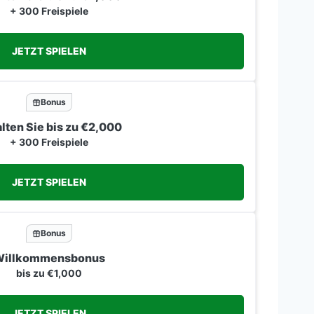
+ 300 Freispiele
JETZT SPIELEN
Bonus
lten Sie bis zu €2,000
+ 300 Freispiele
JETZT SPIELEN
Bonus
illkommensbonus
bis zu €1,000
JETZT SPIELEN