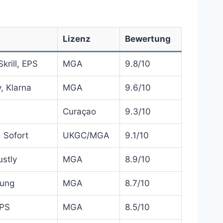
Lizenz
Bewertung
krill, EPS
MGA
9.8/10
y, Klarna
MGA
9.6/10
Curaçao
9.3/10
 Sofort
UKGC/MGA
9.1/10
ustly
MGA
8.9/10
sung
MGA
8.7/10
EPS
MGA
8.5/10